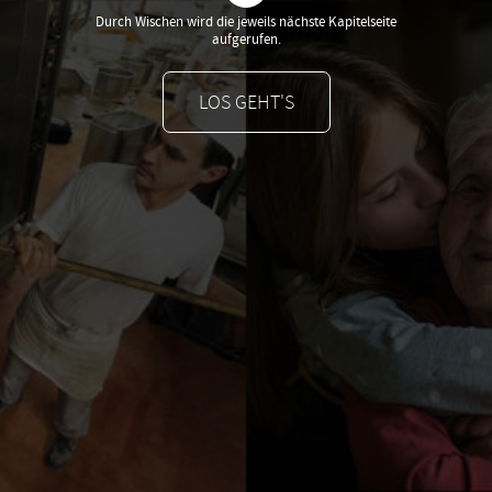
Gesunde Woche 2021
Durch Wischen wird die jeweils nächste Kapitelseite
aufgerufen.
Das sind wir
LOS GEHT'S
Im