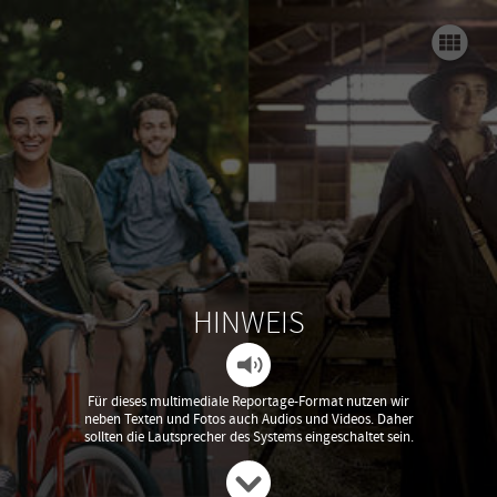
Einstieg und Intro
Themen
Er
Schluss
Gesunde Gemeinde
V
Gesunde Gemeinden / Gesunde Stadt
Hausärzte&Versorgungsplanung
HINWEIS
Gesundheitsversorgung
au
PORT-Zentren
Für dieses multimediale Reportage-Format nutzen wir
neben Texten und Fotos auch Audios und Videos. Daher
sollten die Lautsprecher des Systems eingeschaltet sein.
Bisherige Projektarbeiten